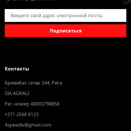
Адрес электронной почты
Подписаться
Контакты
Бривибас гатве 244, Рига
SIA AGRALI
Рег. номер 40003798858
+371 2566 6123
4speedlv@gmail.com