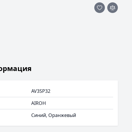
ормация
AV3SP32
AIROH
Синий, Oранжевый