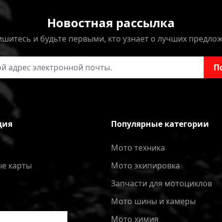
Новостная рассылка
шитесь и будьте первыми, кто узнает о лучших предло
онной почты
П
ция
Популярные категории
Мото техника
е карты
Мото экипировка
Запчасти для мотоциклов
Мото шины и камеры
Мото химия