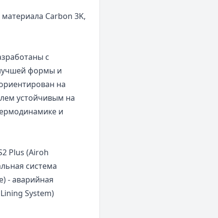
з материала Carbon 3K,
азработаны с
лучшей формы и
 ориентирован на
шлем устойчивым на
термодинамике и
 Plus (Airoh
нальная система
e) - аварийная
Lining System)