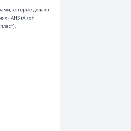
рами, которые делают
х - AHS (Airoh
пласт).