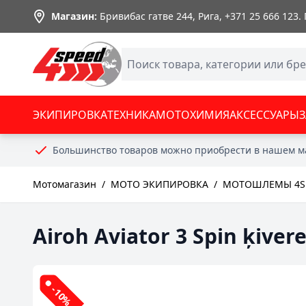
Skip to Content
Магазин:
Бривибас гатве 244, Рига,
+371 25 666 123
.
ЭКИПИРОВКА
ТЕХНИКА
МОТОХИМИЯ
АКСЕССУАРЫ
Большинство товаров можно приобрести в нашем м
Мотомагазин
/
МОТО ЭКИПИРОВКА
/
МОТОШЛЕМЫ 4S
Airoh Aviator 3 Spin ķiver
-10%