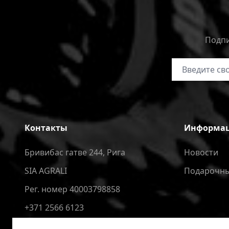
Подпи
Адрес электр
Контакты
Информа
Бривибас гатве 244, Рига
Новости
SIA AGRALI
Подарочны
Рег. номер 40003798858
+371 2566 6123
4speedlv@gmail.com