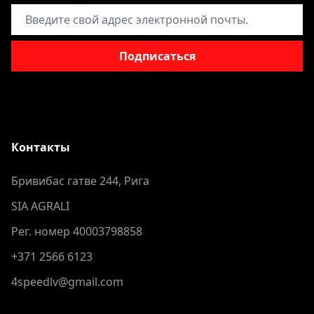
Адрес электронной почты
Подписаться
Контакты
Бривибас гатве 244, Рига
SIA AGRALI
Рег. номер 40003798858
+371 2566 6123
4speedlv@gmail.com