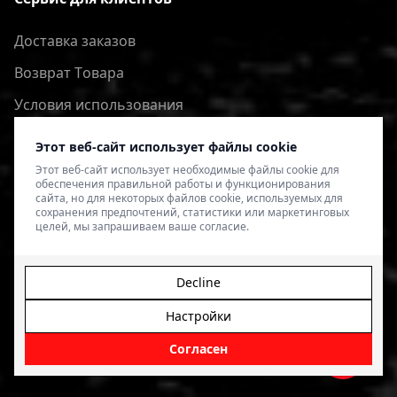
Доставка заказов
Bозврат Tовара
Условия использования
Политика конфиденциальности
Этот веб-сайт использует файлы cookie
Этот веб-сайт использует необходимые файлы cookie для
обеспечения правильной работы и функционирования
сайта, но для некоторых файлов cookie, используемых для
сохранения предпочтений, статистики или маркетинговых
целей, мы запрашиваем ваше согласие.
Decline
Настройки
© 2026 4SPEED.LV. Visas tiesības aizsargātas.
Interneta
veikala izveide - Magecode
.
Согласен