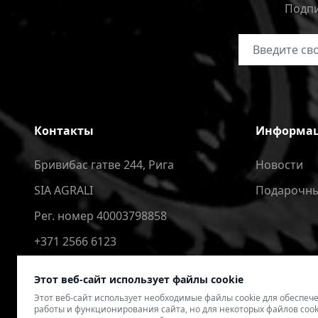
Подпи
Адрес электр
Контакты
Информа
Бривибас гатве 244, Рига
Новости
SIA AGRALI
Подарочны
Рег. номер 40003798858
+371 2566 6123
4speedlv@gmail.com
Этот веб-сайт использует файлы cookie
Этот веб-сайт использует необходимые файлы cookie для обеспе
работы и функционирования сайта, но для некоторых файлов cook