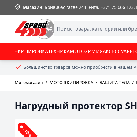
Skip to Content
Магазин:
Бривибас гатве 244, Рига,
+371 25 666 123
.
ЭКИПИРОВКА
ТЕХНИКА
МОТОХИМИЯ
АКСЕССУАРЫ
Большинство товаров можно приобрести в нашем м
Мотомагазин
/
МОТО ЭКИПИРОВКА
/
ЗАЩИТА ТЕЛА
/
Нагрудный протектор SHOT
-10%