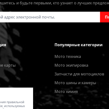
шитесь и будьте первыми, кто узнает о лучших предло
онной почты
П
ция
Популярные категории
Мото техника
е карты
Мото экипировка
Запчасти для мотоциклов
Мото шины и камеры
Мото химия
чения правильной
ie, используемых