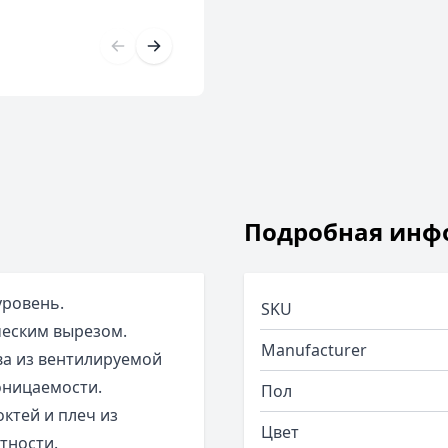
Подробная инф
уровень.
SKU
ческим вырезом.
Manufacturer
ва из вентилируемой
оницаемости.
Пол
октей и плеч из
Цвет
тности.