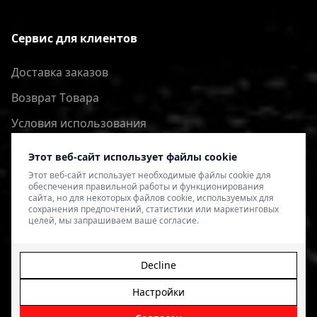
Сервис для клиентов
Доставка заказов
Bозврат Tовара
Условия использования
Политика конфиденциальности
Этот веб-сайт использует файлы cookie
Этот веб-сайт использует необходимые файлы cookie для
обеспечения правильной работы и функционирования
сайта, но для некоторых файлов cookie, используемых для
сохранения предпочтений, статистики или маркетинговых
целей, мы запрашиваем ваше согласие.
Decline
Настройки
© 2026 4SPEED.LV. Visas tiesības aizsargātas.
Interneta
veikala izveide - Magecode
.