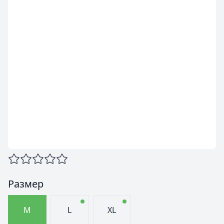
Размер
M
L
XL