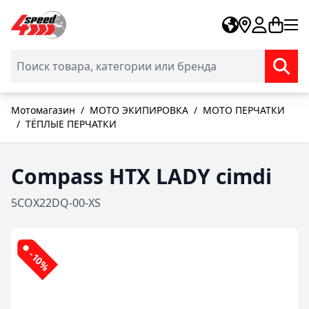
Skip to Content
Мотомагазин
/
МОТО ЭКИПИРОВКА
/
МОТО ПЕРЧАТКИ
/
ТЁПЛЫЕ ПЕРЧАТКИ
Compass HTX LADY cimdi
5COX22DQ-00-XS
-10%