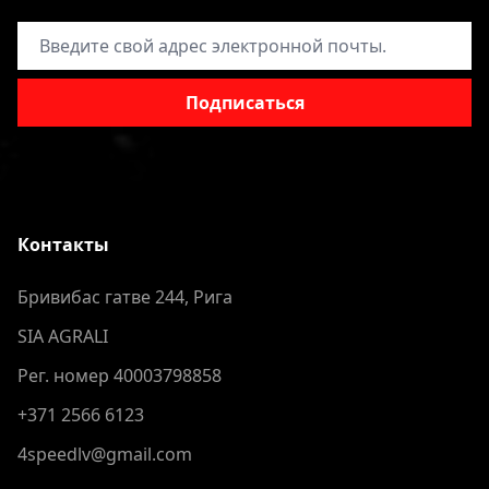
Адрес электронной почты
Подписаться
Контакты
Бривибас гатве 244, Рига
SIA AGRALI
Рег. номер 40003798858
+371 2566 6123
4speedlv@gmail.com