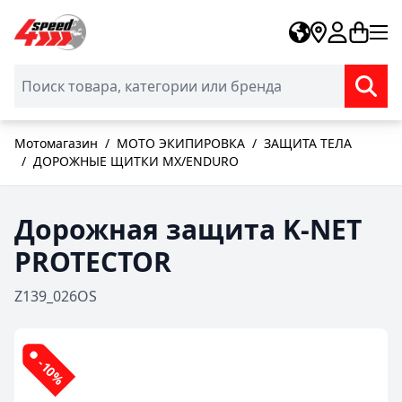
Skip to Content
Мотомагазин
/
МОТО ЭКИПИРОВКА
/
ЗАЩИТА ТЕЛА
/
ДОРОЖНЫЕ ЩИТКИ MX/ENDURO
Дорожная защита K-NET
PROTECTOR
Z139_026OS
-10%