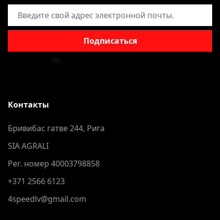
Адрес электронной почты
Подписаться
Контакты
Бривибас гатве 244, Рига
SIA AGRALI
Рег. номер 40003798858
+371 2566 6123
4speedlv@gmail.com