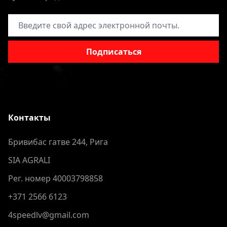
Адрес электронной почты
Подписаться
Контакты
Бривибас гатве 244, Рига
SIA AGRALI
Рег. номер 40003798858
+371 2566 6123
4speedlv@gmail.com