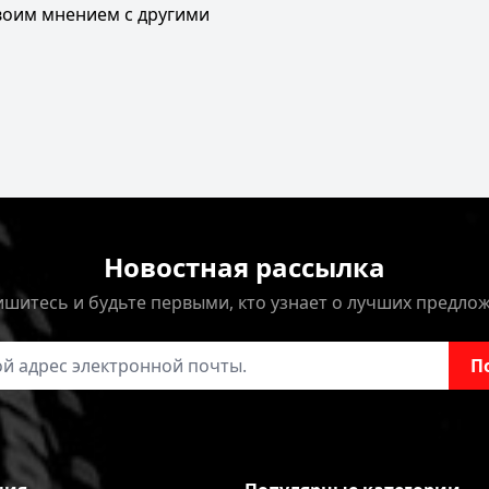
своим мнением с другими
Новостная рассылка
шитесь и будьте первыми, кто узнает о лучших предло
онной почты
П