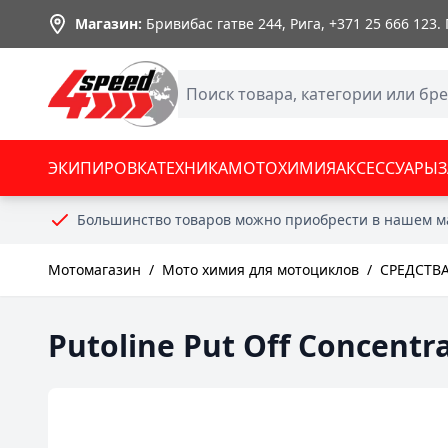
Skip to Content
Магазин:
Бривибас гатве 244, Рига,
+371 25 666 123
.
ЭКИПИРОВКА
ТЕХНИКА
МОТОХИМИЯ
АКСЕССУАРЫ
Большинство товаров можно приобрести в нашем м
Мотомагазин
/
Мото химия для мотоциклов
/
СРЕДСТВ
Putoline Put Off Concentr