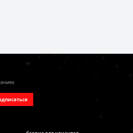
жениях
одписаться