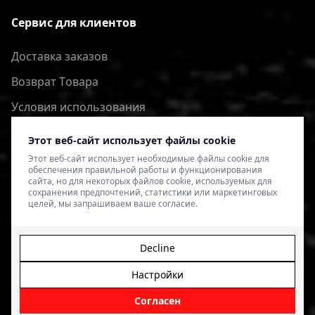
Сервис для клиентов
Доставка заказов
Bозврат Tовара
Условия использования
Политика конфиденциальности
Этот веб-сайт использует файлы cookie
Этот веб-сайт использует необходимые файлы cookie для
обеспечения правильной работы и функционирования
сайта, но для некоторых файлов cookie, используемых для
сохранения предпочтений, статистики или маркетинговых
целей, мы запрашиваем ваше согласие.
Decline
Настройки
© 2026 4SPEED.LV. Visas tiesības aizsargātas.
Interneta
veikala izveide - Magecode
.
Согласен