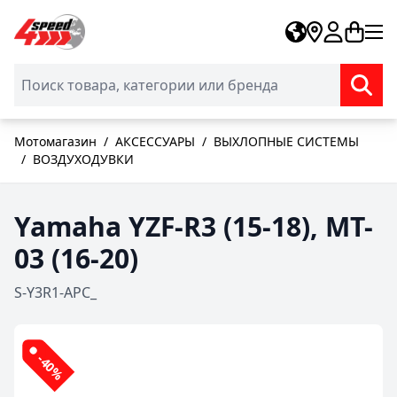
Skip to Content
Мотомагазин
/
АКСЕССУАРЫ
/
ВЫХЛОПНЫЕ СИСТЕМЫ
/
ВОЗДУХОДУВКИ
Yamaha YZF-R3 (15-18), MT-
03 (16-20)
S-Y3R1-APC_
-40%