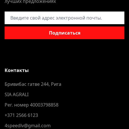
лучших предложениях
Адрес электронной почты
Подписаться
Контакты
Бривибас гатве 244, Рига
SIA AGRALI
Рег. номер 40003798858
+371 2566 6123
4speedlv@gmail.com